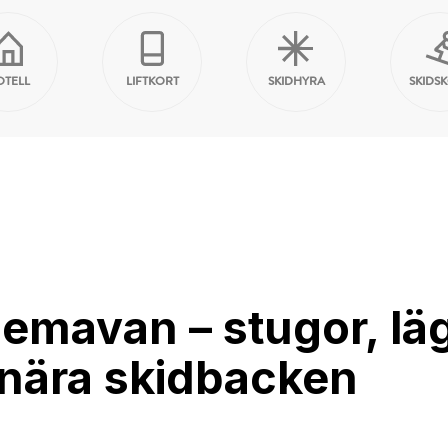
OTELL
LIFTKORT
SKIDHYRA
SKIDS
emavan – stugor, lä
 nära skidbacken