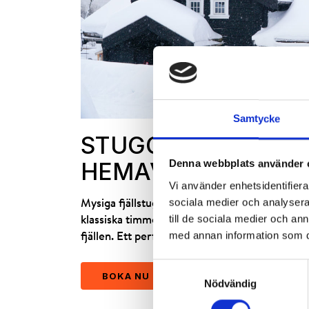
Samtycke
STUGOR & LÄGENHE
HEMAVAN
Denna webbplats använder 
Vi använder enhetsidentifierar
sociala medier och analysera 
Mysiga fjällstugor för både små och stora sälls
till de sociala medier och a
klassiska timmerstugor till moderna stugor me
med annan information som du 
fjällen. Ett perfekt val för familjen eller vänn
Samtyckesval
BOKA NU
Nödvändig