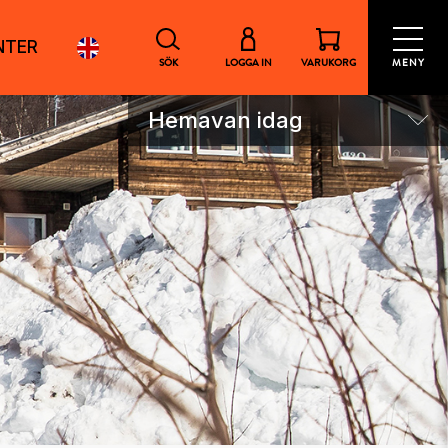
NTER
SÖK
LOGGA IN
VARUKORG
MENY
Hemavan idag