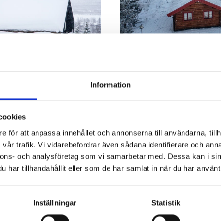
HOTELL & 
Information
HEMAVAN
TER I
cookies
För dig som vill ha det extr
restaurang, afterski och gån
e för att anpassa innehållet och annonserna till användarna, tillh
och fjällkänsla.
vår trafik. Vi vidarebefordrar även sådana identifierare och anna
kap. Här finns allt från
nnons- och analysföretag som vi samarbetar med. Dessa kan i sin
d bastu och utsikt över
har tillhandahållit eller som de har samlat in när du har använt 
erna.
BOKA NU
Inställningar
Statistik