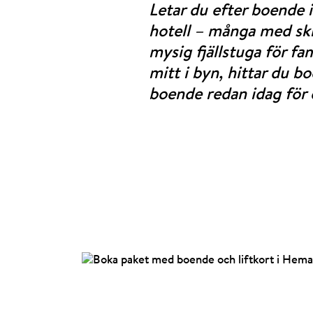
Letar du efter boende 
hotell – många med ski 
mysig fjällstuga för f
mitt i byn, hittar du 
boende redan idag för e