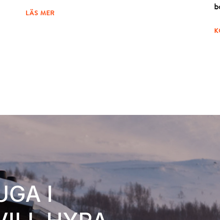
b
LÄS MER
K
UGA I
 KLAR –