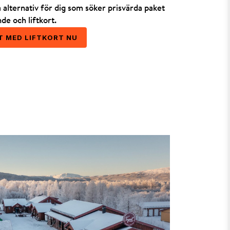
ka alternativ för dig som söker prisvärda paket
e och liftkort.
T MED LIFTKORT NU