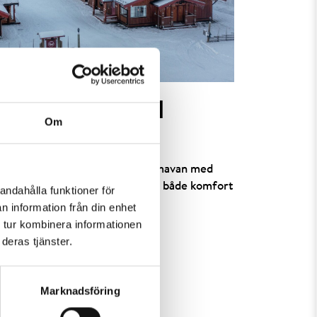
VANDRARHEM I
Om
a bekvämt finns flera hotell i Hemavan med
gavstånd till liftarna. Här får du både komfort
andahålla funktioner för
n information från din enhet
 tur kombinera informationen
deras tjänster.
Marknadsföring