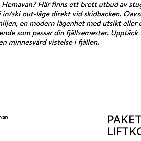
i Hemavan? Här finns ett brett utbud av stu
in/ski out-läge direkt vid skidbacken. Oavs
amiljen, en modern lägenhet med utsikt eller
boende som passar din fjällsemester. Upptäc
n minnesvärd vistelse i fjällen.
PAKET
LIFTK