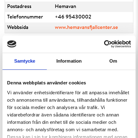
Postadress
Hemavan
Telefonnummer
+46 95430002
Webbsida
www.hemavansfjallcenter.se
I närheten
Flygplats
Samtycke
Information
Om
Hemavan Tärnaby airport 0,1 km
Busstation
Hemavan busshållplats Bayhill Center 1 km
Denna webbplats använder cookies
Attraktion
Vi använder enhetsidentifierare för att anpassa innehållet
Vindelfjällens Naturum Hemavan 1 km
och annonserna till användarna, tillhandahålla funktioner
Kungsledens början 1 km
för sociala medier och analysera vår trafik. Vi
Fjällbotaniska trädgården 1 km
vidarebefordrar även sådana identifierare och annan
Centrumliften Hemavan, vinteröppen 0,4 km
information från din enhet till de sociala medier och
annons- och analysföretag som vi samarbetar med.
Dessa kan i sin tur kombinera informationen med annan