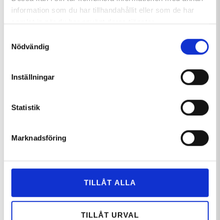
information som du har tillhandahållit eller som de har
samlat in när du har använt deras tjänster.
Samtyckesval
Nödvändig
Inställningar
Fakta
Statistik
Restaurang
Marknadsföring
Bar
Wifi
TILLÅT ALLA
BOKA BOENDE HÄR
TILLÅT URVAL