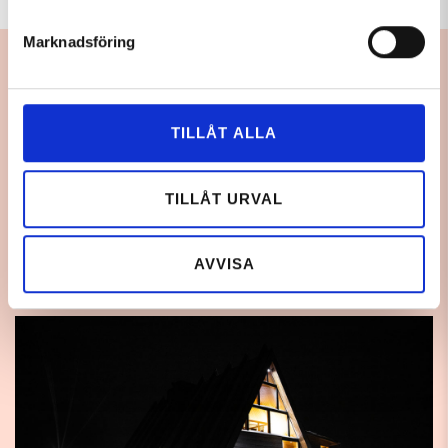
Marknadsföring
ÄTA BÖR MAN
Hemavan är en växande by med ett stort utbud av
TILLÅT ALLA
restauranger samtidigt som byn utstrålar en genuin
känsla där storstadens brus känns avlägset. Spana till
TILLÅT URVAL
exempel in Björk Topprestaurang & Fjällbar eller årets
nyhet i backen – Vide.
AVVISA
UPPTÄCK HEMAVANS RESTAURANGER