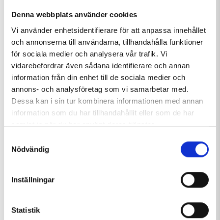
Denna webbplats använder cookies
Vi använder enhetsidentifierare för att anpassa innehållet
och annonserna till användarna, tillhandahålla funktioner
för sociala medier och analysera vår trafik. Vi
vidarebefordrar även sådana identifierare och annan
information från din enhet till de sociala medier och
annons- och analysföretag som vi samarbetar med.
10% PÅ LIFTKORT & 15% PÅ SKIDSKOLA
Dessa kan i sin tur kombinera informationen med annan
information som du har tillhandahållit eller som de har
Passa på att säkra vinterns boka-tidigt-erbjudande! Just
samlat in när du har använt deras tjänster.
nu får du 10% rabatt på liftkort och 15% på skidskola när
Samtyckesval
du bokar senast den 31 oktober.
Nödvändig
BOKA NU
Inställningar
FLER ERBJUDANDEN
Statistik