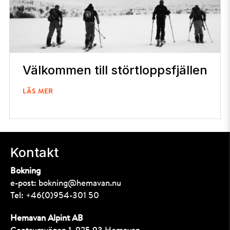
Välkommen till störtloppsfjällen
LÄS MER
Kontakt
Bokning
e-post:
bokning@hemavan.nu
Tel:
+46(0)954-301 50
Hemavan Alpint AB