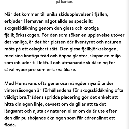
på kartan.
När det kommer till unika skidupplevelser i fjällen,
erbjuder Hemavan något alldeles speciellt:
skogsskidåkning genom den glesa och knotiga
fjällbjörksskogen. För den som söker en upplevelse utöver
det vanliga, är det här platsen där äventyret och naturen
möts på ett oslagbart sätt. Den glesa fjällbjörksskogen,
med sina knotiga träd och öppna gläntor, skapar en miljö
som inbjuder till lekfull och utmanande skidåkning för
såväl nybörjare som erfarna åkare.
Med Hemavans ofta generösa mängder nysnö under
vintersäsongen är förhållandena för skogsskidåkning ofta
väldigt bra.Trädens spridda placering gör det enkelt att
hitta din egen linje, oavsett om du gillar att ta det
långsamt och njuta av naturen eller om du är ute efter
den där pulshöjande åkningen som får adrenalinet att
flöda.