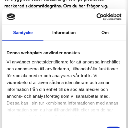
markerad skidområdegräns. Om du har frågor v.g.
kontakta skidpatrull eller liftvärd för att ta del av daglig
information om vilka åtgärder man genomfört/planerar
genomföra samt en bedömning av aktuellt läge.
Samtycke
Information
Om
I terräng som ligger utanför de områden man når genom
att glida från och tillbaka till en öppen lift/nedfart bedrivs
Denna webbplats använder cookies
ingen bekämpning. Hemavan Alpint bedriver vid behov
bekämpning av lavinfara i lavinterräng som ligger inom
Vi använder enhetsidentifierare för att anpassa innehållet
skidområdesgräns och sker i första hand med
och annonserna till användarna, tillhandahålla funktioner
sprängämne.Trots det kan man aldrig helt säkert säga att
för sociala medier och analysera vår trafik. Vi
dessa sluttningar är säkra att åka i.
vidarebefordrar även sådana identifierare och annan
information från din enhet till de sociala medier och
OBS! Det är aldrig lavinfara i våra öppna nedfarter och
annons- och analysföretag som vi samarbetar med.
liftar. Här kan du åka och vara säker på att inte drabbas av
Dessa kan i sin tur kombinera informationen med annan
laviner, oavsett lavinfaran i offpistterräng.
information som du har tillhandahållit eller som de har
samlat in när du har använt deras tjänster.
Som grund för lavininformationen ligger
Samtyckesval