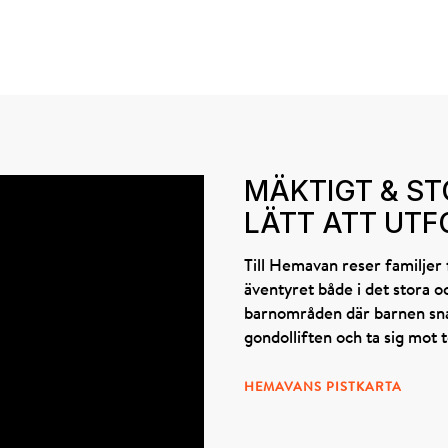
MÄKTIGT & ST
LÄTT ATT UT
Till Hemavan reser familjer fö
äventyret både i det stora o
barnområden där barnen snab
gondolliften och ta sig mot 
HEMAVANS PISTKARTA