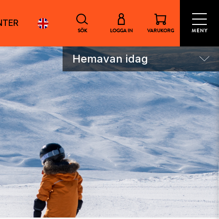
NTER
SÖK
LOGGA IN
VARUKORG
MENY
Hemavan idag