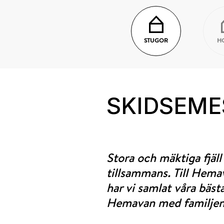
STUGOR
H
SKIDSEME
Stora och mäktiga fjäll
tillsammans. Till Hemava
har vi samlat våra bäst
Hemavan med familjen