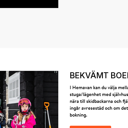
BEKVÄMT BOE
I Hemavan kan du välja mella
stuga/lägenhet med självhushå
nära till skidbackarna och fj
ingår avresestäd och om det in
bokning.