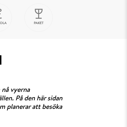
KOLA
PAKET
N
n nå vyerna
ällen. På den här sidan
som planerar att besöka