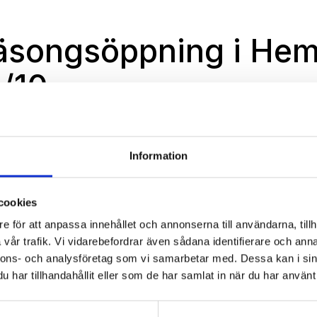
äsongsöppning i Hem
1/10
ntus Lindh
tober, 2014 i
Skidåkning
Information
 av skidåkning under höstlovet i Hemavan. 
cookies
et ser ut just nu kommer vi tyvärr inte kunna producera någon 
e för att anpassa innehållet och annonserna till användarna, tillh
ader i Hemavan och helgens prognos visar på liknande väder. D
vår trafik. Vi vidarebefordrar även sådana identifierare och anna
oserna visar på kallare väder och chans till mer natursnö. V
nnons- och analysföretag som vi samarbetar med. Dessa kan i sin
n snö som redan finns i början av nästa vecka för att se hur s
har tillhandahållit eller som de har samlat in när du har använt 