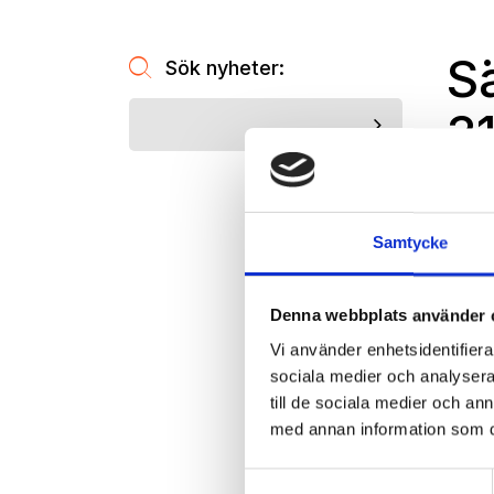
S
Sök nyheter:
3
Av
Po
24 ok
Samtycke
Njut
Denna webbplats använder 
Som d
Vi använder enhetsidentifierar
plusgr
sociala medier och analysera 
progn
till de sociala medier och a
och de
med annan information som du 
Samtyckesval