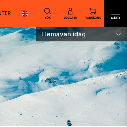
NTER
SÖK
LOGGA IN
VARUKORG
MENY
Hemavan idag