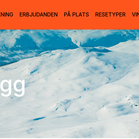
KNING
ERBJUDANDEN
PÅ PLATS
RESETYPER
VI
ogg