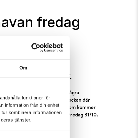
avan fredag
Om
Fredag 31/10 öppnar vi.
snö i helgen då det just nu är några
andahålla funktioner för
äremot ser det ljusare ut till veckan där
n information från din enhet
i kommer att ta hand om den snö som kommer
 tur kombinera informationen
tor del av området vi kan öppna fredag 31/10.
deras tjänster.