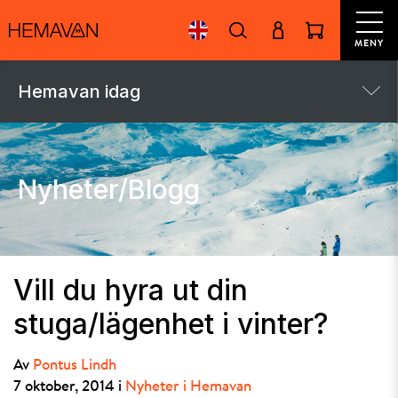
MENY
Hemavan idag
Nyheter/Blogg
Vill du hyra ut din
stuga/lägenhet i vinter?
Av
Pontus Lindh
7 oktober, 2014 i
Nyheter i Hemavan