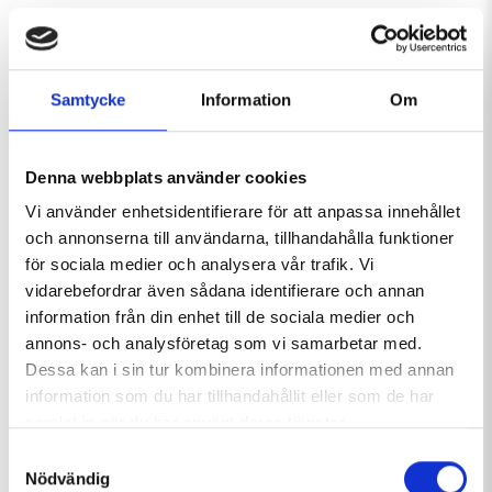
Ni väljer era egna semesterveckor först
Trygghet & enkelhet
Samtycke
Information
Om
När ni förmedlar ert boende via Strömma Fjäll & Aktivitet
får ni en trygg uthyrare med avtal som täcker eventuell
Denna webbplats använder cookies
skadegörelse och dylikt. Det är enkelt och smidigt för dig
Vi använder enhetsidentifierare för att anpassa innehållet
som ägare då vi tar hand om allt från marknadsföring och
och annonserna till användarna, tillhandahålla funktioner
försäljning till incheckning och service till gästerna på
för sociala medier och analysera vår trafik. Vi
plats.
vidarebefordrar även sådana identifierare och annan
information från din enhet till de sociala medier och
Marknadsföring & försäljning
annons- och analysföretag som vi samarbetar med.
Dessa kan i sin tur kombinera informationen med annan
Ert boende presenteras här på vår sajt och finns
information som du har tillhandahållit eller som de har
tillgänglig för försäljning 24 timmar om dygnet. Sajten
samlat in när du har använt deras tjänster.
har i snitt 15 000 besök per vecka under vinterperioden.
Dessutom kan potentiella kunder kontakta vår
Samtyckesval
Nödvändig
bokningsavdelning per telefon eller mail och få personlig