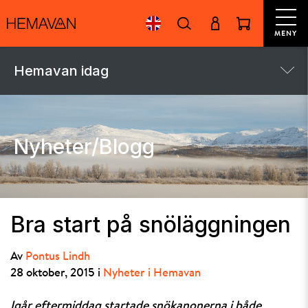
MENY
Hemavan idag
Nyheter/Blogg
Bra start på snöläggningen
Av
Pontus Lindh
28 oktober, 2015 i
Nyheter i Hemavan
Igår eftermiddag startade snökanonerna i både