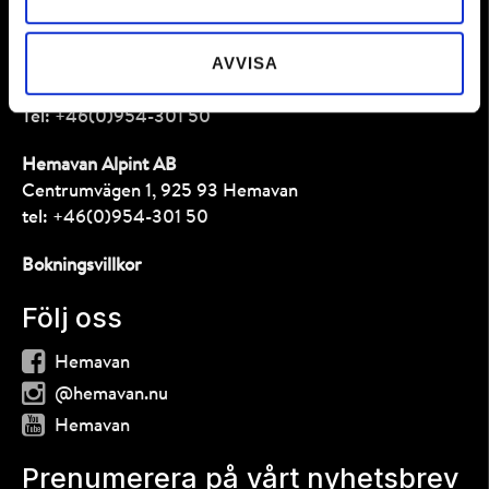
Kontakt
AVVISA
Bokning
e-post:
bokning@hemavan.nu
Tel:
+46(0)954-301 50
Hemavan Alpint AB
Centrumvägen 1, 925 93 Hemavan
tel:
+46(0)954-301 50
Bokningsvillkor
Följ oss
Hemavan
@hemavan.nu
Hemavan
Prenumerera på vårt nyhetsbrev