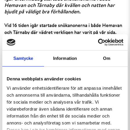
Hemavan och Tärnaby där kvällen och natten har
bjudit på väldigt bra förhållanden.
Vid 16 tiden igår startade snökanonerna i både Hemavan
och Tärnaby där vädret verkligen har varit på vår sida.
Omkring 10 minusgrader och i stort sätt vindstilla har
bidragit till att stora vita högar har vuxit fram i våra
backar. Idag fortsätter snöläggningen där vi i skrivande
Samtycke
Information
Om
stund har 6 minusgrader i Hemavan. Här nedan kommer
några dagsfärska bilder från ett vintrigt Hemavan! Vi
siktar fortfarande på att kunna öppna barnbacken vid
Denna webbplats använder cookies
Centrumbacken i Hemavan och Ingemarbacken i Tärnaby
Vi använder enhetsidentifierare för att anpassa innehållet
nu på lördag. Fortsätt hålla utkik här i bloggen för senaste
och annonserna till användarna, tillhandahålla funktioner
nytt om snöläget, och glöm inte att ni kan följa live via
för sociala medier och analysera vår trafik. Vi
våra
webbkameror.
vidarebefordrar även sådana identifierare och annan
information från din enhet till de sociala medier och
annons- och analysföretag som vi samarbetar med.
Dessa kan i sin tur kombinera informationen med annan