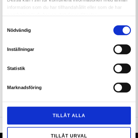
information som du har tillhandahållit eller som de har
samlat in när du har använt deras tjänster.
Samtyckesval
Nödvändig
Snökanonerna igång i Hemavan
Vintern är här! Denna fantastiska
Tärnaby. Bilden tagen den 28
bild togs av Lucas Lindh under
oktober.
onsdag förmiddag den 28 oktober.
Inställningar
Statistik
Sök nyheter:
Marknadsföring
TILLÅT ALLA
TILLÅT URVAL