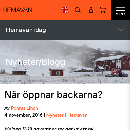
MENY
Hemavan idag
Nyheter/Blogg
När öppnar backarna?
Av
Pontus Lindh
4 november, 2016 i
Nyheter i Hemavan
Helgen 11-13 november ser det ut att bli