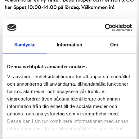
välkomna till en ny vinter. Både shopen och Persson & CO
har öppet 10:00-14:00 på lördag. Välkommen in!
Bilder från snöläggningen:
Samtycke
Information
Om
Denna webbplats använder cookies
Vi använder enhetsidentifierare för att anpassa innehållet
och annonserna till användarna, tillhandahålla funktioner
Nu färgar vi backen vit.
Pistmaskinerna är redo.
för sociala medier och analysera vår trafik. Vi
vidarebefordrar även sådana identifierare och annan
information från din enhet till de sociala medier och
annons- och analysföretag som vi samarbetar med.
Dessa kan i sin tur kombinera informationen med annan
information som du har tillhandahållit eller som de har
samlat in när du har använt deras tjänster.