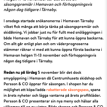
säsongspremiär i Hemavan och förhoppningsvis
någon dag tidigare i Tärnaby.
I onsdags startade snökanonerna i Hemavan Tärnaby
vilket fick många att börja tänka på säsongspremiär och
skidåkning. Vi jobbar just nu för fullt med snöläggningen i
både Hemavan och Tärnaby för att kunna öppna backarna.
Om allt går enligt plan och om väderprognoserna
stämmer räknar vi med att kunna öppna första backarna i
Hemavan helgen 11-13 november och förhoppningsvis
någon dag tidigare i Tärnaby.
Redan nu på lördag
5 november blir det dock
smygöppning i Hemavan då Centrumhusets skidshop och
Persson & CO öppnar för säsongen. I shopen har du
möjlighet att köpa/ladda
rabatterade säsongspass
, spana
in årets nyheter och lägga vantarna på årets profilkläder.
Persson & CO presenterar sin nya meny och hälsar alla