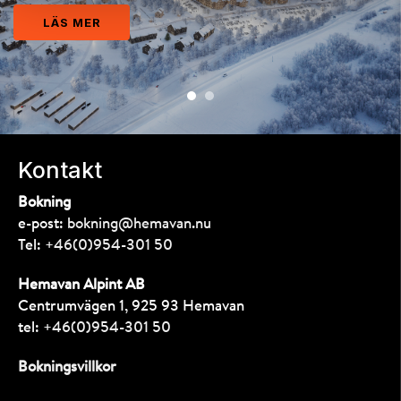
KONTAKTA OSS
LÄS MER
Kontakt
Bokning
e-post:
bokning@hemavan.nu
Tel:
+46(0)954-301 50
Hemavan Alpint AB
Centrumvägen 1, 925 93 Hemavan
tel:
+46(0)954-301 50
Bokningsvillkor