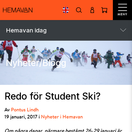
MENY
Hemavan idag
Nyheter/Blogg
Redo för Student Ski?
Av
Pontus Lindh
19 januari, 2017 i
Nyheter i Hemavan
Om några dagar, närmare bestämt 26-29 januari är