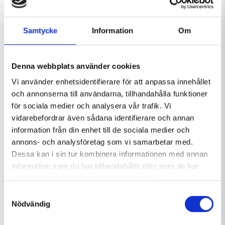
Samtycke
Information
Om
Har du inte bokat boende än kan du göra det
här
. Vi
Denna webbplats använder cookies
rekommenderar dig som vill besöka nattklubbarna på
Vi använder enhetsidentifierare för att anpassa innehållet
Hemavans Högfjällshotell att förboka din
entrébiljett
.
och annonserna till användarna, tillhandahålla funktioner
Hela programmet hittar du
här
, och alla
för sociala medier och analysera vår trafik. Vi
restaurangerbjudanden hittar du
här
.
vidarebefordrar även sådana identifierare och annan
information från din enhet till de sociala medier och
Välkommen till vinterns roligaste studentvecka!
annons- och analysföretag som vi samarbetar med.
Dessa kan i sin tur kombinera informationen med annan
information som du har tillhandahållit eller som de har
samlat in när du har använt deras tjänster.
Samtyckesval
Nödvändig