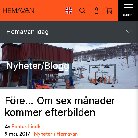
MENY
Hemavan idag
Nyheter/Blogg
Före… Om sex månader
kommer efterbilden
Av
Pontus Lindh
9 maj, 2017 i
Nyheter i Hemavan