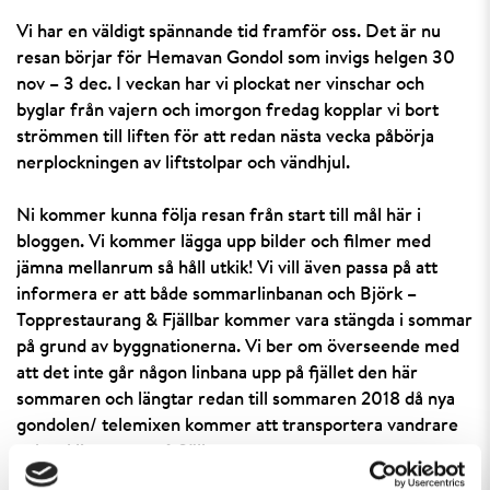
Vi har en väldigt spännande tid framför oss. Det är nu
resan börjar för Hemavan Gondol som invigs helgen 30
nov – 3 dec. I veckan har vi plockat ner vinschar och
byglar från vajern och imorgon fredag kopplar vi bort
strömmen till liften för att redan nästa vecka påbörja
nerplockningen av liftstolpar och vändhjul.
Ni kommer kunna följa resan från start till mål här i
bloggen. Vi kommer lägga upp bilder och filmer med
jämna mellanrum så håll utkik! Vi vill även passa på att
informera er att både sommarlinbanan och Björk –
Topprestaurang & Fjällbar kommer vara stängda i sommar
på grund av byggnationerna. Vi ber om överseende med
att det inte går någon linbana upp på fjället den här
sommaren och längtar redan till sommaren 2018 då nya
gondolen/ telemixen kommer att transportera vandrare
och cyklister upp på fjället.