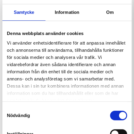
LÄS MER OM HEMAVAN GONDOL & VISION 2025
Samtycke
Information
Om
Bilder
Denna webbplats använder cookies
Vi använder enhetsidentifierare för att anpassa innehållet
Före. Om sex månader kommer
efterbilden.
och annonserna till användarna, tillhandahålla funktioner
för sociala medier och analysera vår trafik. Vi
vidarebefordrar även sådana identifierare och annan
information från din enhet till de sociala medier och
annons- och analysföretag som vi samarbetar med.
Nerplockningen av vinschar och
Dessa kan i sin tur kombinera informationen med annan
byglar har börjat.
information som du har tillhandahållit eller som de har
samlat in när du har använt deras tjänster.
Samtyckesval
Nödvändig
Inställningar