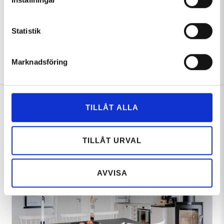
Statistik
Sök nyheter:
Marknadsföring
Du kanske även är
TILLÅT ALLA
intresserad av:
TILLÅT URVAL
AVVISA