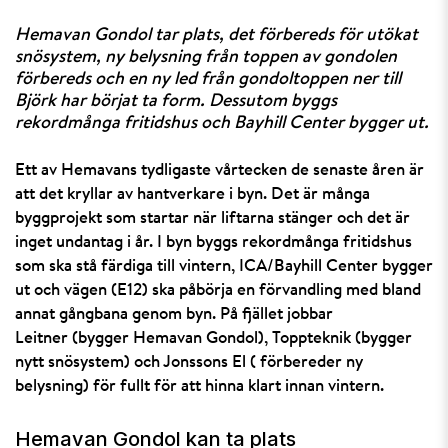
Hemavan Gondol tar plats, det förbereds för utökat
snösystem, ny belysning från toppen av gondolen
förbereds och en ny led från gondoltoppen ner till
Björk har börjat ta form. Dessutom byggs
rekordmånga fritidshus och Bayhill Center bygger ut.
Ett av Hemavans tydligaste vårtecken de senaste åren är
att det kryllar av hantverkare i byn. Det är många
byggprojekt som startar när liftarna stänger och det är
inget undantag i år. I byn byggs rekordmånga fritidshus
som ska stå färdiga till vintern, ICA/Bayhill Center bygger
ut och vägen (E12) ska påbörja en förvandling med bland
annat gångbana genom byn. På fjället jobbar
Leitner (bygger Hemavan Gondol), Toppteknik (bygger
nytt snösystem) och Jonssons El ( förbereder ny
belysning) för fullt för att hinna klart innan vintern.
Hemavan Gondol kan ta plats