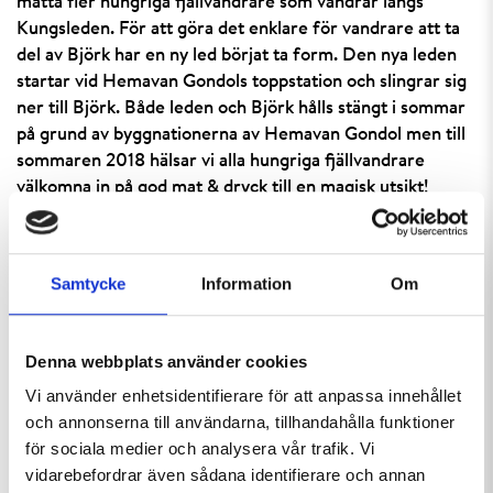
mätta fler hungriga fjällvandrare som vandrar längs
Kungsleden. För att göra det enklare för vandrare att ta
del av Björk har en ny led börjat ta form. Den nya leden
startar vid Hemavan Gondols toppstation och slingrar sig
ner till Björk. Både leden och Björk hålls stängt i sommar
på grund av byggnationerna av Hemavan Gondol men till
sommaren 2018 hälsar vi alla hungriga fjällvandrare
välkomna in på god mat & dryck till en magisk utsikt!
Mellanliften plockas ner
Samtycke
Information
Om
I november när skidsäsongen drar igång kommer
två uttjänta liftar vara borta men liftkapaciteten kommer
vara högre i Hemavans skidsystem. Hemavan Gondol har
Denna webbplats använder cookies
nämligen en imponerande kapacitet på drygt 2500
Vi använder enhetsidentifierare för att anpassa innehållet
personer i timmen vilket kommer innebära ett helt nytt
och annonserna till användarna, tillhandahålla funktioner
flöde och ett annat åkmönster i skidsystemet. De
för sociala medier och analysera vår trafik. Vi
nedfarter som finns i anslutning till den uttjänta
vidarebefordrar även sådana identifierare och annan
Mellanliften kommer fortsatt att finnas kvar och vi har