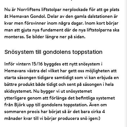
Nu är Norrliftens liftstolpar nerplockade för att ge plats
åt Hemavan Gondol. Delar av den gamla dalstationen är
kvar men försvinner inom några dagar. Inom kort börjar
man att gjuta nya fundament där de nya liftstolparna ska
monteras. Se bilder längre ner på sidan.
Snösystem till gondolens toppstation
Inför vintern 15/16 byggdes ett nytt snösystem i
Hemavans västra del vilket har gett oss möjligheten att
starta säsongen tidigare samtidigt som vi kan erbjuda en
bättre produkt både tidigt och sent på säsongen i hela
skidsystemet. Nu bygger vi ut snösystemet
ytterligare genom att förlänga det befintliga systemet
från Björk upp till gondolens toppstation. Även om
sommaren precis har börjat så är det bara cirka 4
månader kvar till vi börjar producera snö igen:)