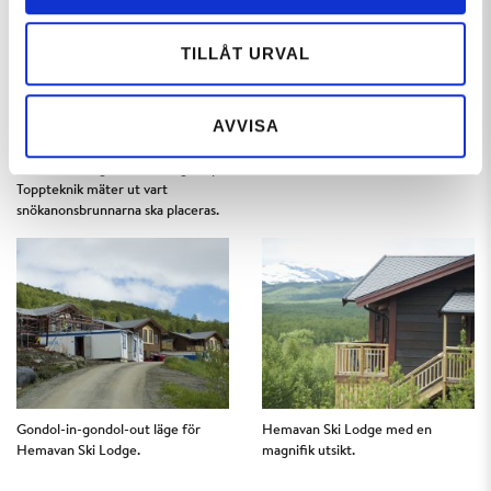
TILLÅT URVAL
AVVISA
VD Thomas Ringbrant, Fjällchef
Snart åker vi skidor här.
Peter Östbergh och Leif Ågren på
Toppteknik mäter ut vart
snökanonsbrunnarna ska placeras.
Gondol-in-gondol-out läge för
Hemavan Ski Lodge med en
Hemavan Ski Lodge.
magnifik utsikt.