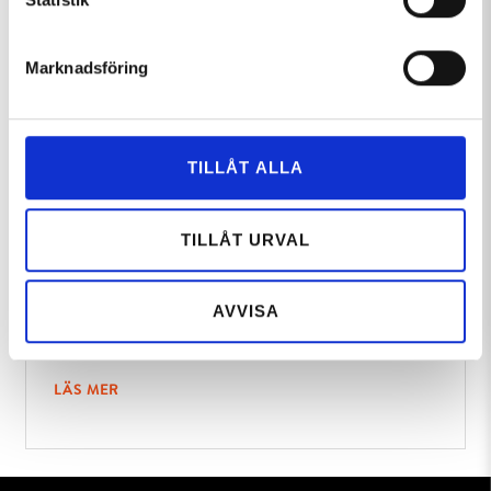
intresserad av:
Marknadsföring
TILLÅT ALLA
TILLÅT URVAL
AVVISA
Hyr ut ditt fjällboende
LÄS MER