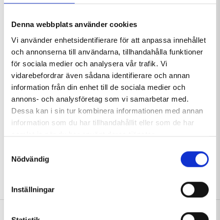
uppdateringar!
Denna webbplats använder cookies
Vi använder enhetsidentifierare för att anpassa innehållet
och annonserna till användarna, tillhandahålla funktioner
för sociala medier och analysera vår trafik. Vi
vidarebefordrar även sådana identifierare och annan
information från din enhet till de sociala medier och
annons- och analysföretag som vi samarbetar med.
Dessa kan i sin tur kombinera informationen med annan
Foto: Storm Heliworks
Foto: Sam Hedman
information som du har tillhandahållit eller som de har
samlat in när du har använt deras tjänster.
Samtyckesval
Sök nyheter:
Nödvändig
Inställningar
Du kanske även är
Statistik