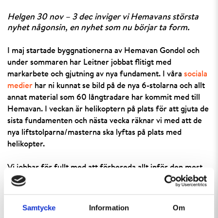
Helgen 30 nov – 3 dec inviger vi Hemavans största
nyhet någonsin, en nyhet som nu börjar ta form.
I maj startade byggnationerna av Hemavan Gondol och
under sommaren har Leitner jobbat flitigt med
markarbete och gjutning av nya fundament. I våra
sociala
medier
har ni kunnat se bild på de nya 6-stolarna och allt
annat material som 60 långtradare har kommit med till
Hemavan. I veckan är helikoptern på plats för att gjuta de
sista fundamenten och nästa vecka räknar vi med att de
nya liftstolparna/masterna ska lyftas på plats med
helikopter.
Vi jobbar för fullt med att förbereda allt inför den mest
nyhetsladdade vintern någonsin och längtar massor efter
snö och skidåkning på våra riktiga fjäll. Hoppas ni längtar
lika mycket och att vi ses i backen i november. Håll utkik
Samtycke
Information
Om
här och i våra sociala medier för fler bilder och