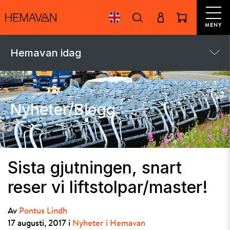
MENY
Hemavan idag
Nyheter/Blogg
Sista gjutningen, snart
reser vi liftstolpar/master!
Av
Pontus Lindh
17 augusti, 2017 i
Nyheter i Hemavan