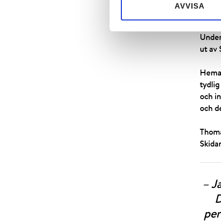
AVVISA
Under
ut av
Hemav
tydlig
och in
och d
Thoma
Skida
– J
D
per