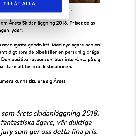
TILLÅT ALLA
, till höger Pontus Lindh Marknadschef.
om Årets Skidanläggning 2018. Priset delas
ngen lyder:
s nordligaste gondollift. Med nya ägare och en
amtidigt som de bibehåller en personlig prägel
 Den positiva responsen låter inte vänta på sig
lskare att besöka destinationen.
mera kunna titulera sig Årets
set som årets skidanläggning 2018.
fantastiska ägare, vår duktiga
jury som ger oss detta fina pris.