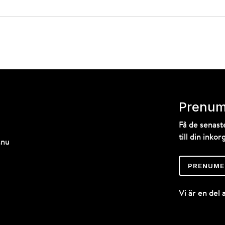
Prenum
Få de senas
till din inkorg
.nu
PRENUME
Vi är en del 