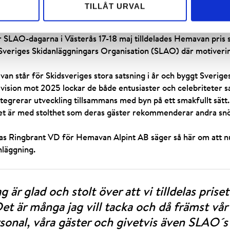
TILLÅT URVAL
Till vänster Peter Östbergh Fjällchef, mitten Thomas Ringbrant VD
 SLAO-dagarna i Västerås 17-18 maj tilldelades Hemavan pris s
 Sveriges Skidanläggningars Organisation (SLAO) där motiveri
an står för Skidsveriges stora satsning i år och byggt Sverige
 vision mot 2025 lockar de både entusiaster och celebriteter s
tegrerar utveckling tillsammans med byn på ett smakfullt sätt.
et är med stolthet som deras gäster rekommenderar andra snöä
s Ringbrant VD för Hemavan Alpint AB säger så här om att nu
nläggning.
ag är glad och stolt över att vi tilldelas pri
et är många jag vill tacka och då främst vår 
sonal, våra gäster och givetvis även SLAO´s 