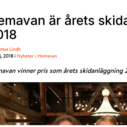
emavan är årets skid
018
ntus Lindh
j, 2018 i
Nyheter i Hemavan
van vinner pris som årets skidanläggning 