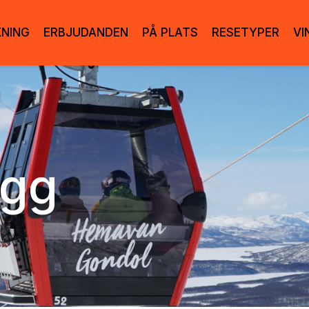
KNING
ERBJUDANDEN
PÅ PLATS
RESETYPER
VI
ogg