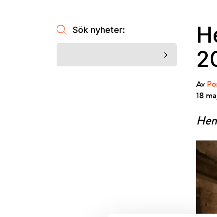
H
Sök nyheter:
2
Av
Po
18 ma
Hema