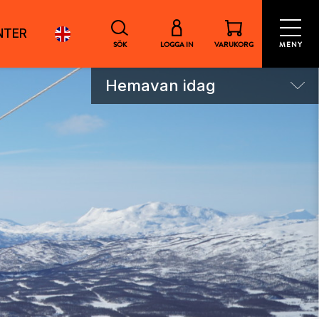
NTER
SÖK
LOGGA IN
VARUKORG
MENY
Hemavan idag