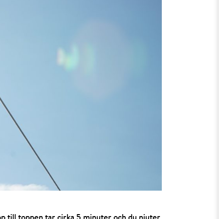
till toppen tar cirka 5 minuter och du njuter