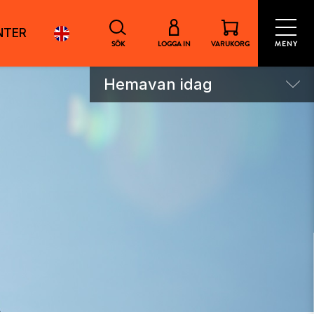
NTER
SÖK
LOGGA IN
VARUKORG
MENY
Hemavan idag