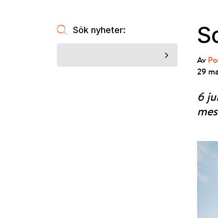
S
Sök nyheter:
Av
Po
29 ma
6 j
mest