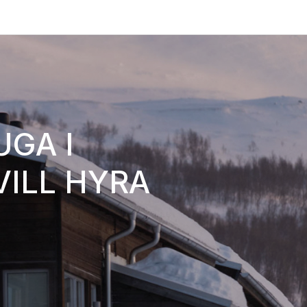
UGA I
 KLAR –
ILL HYRA