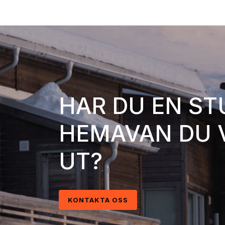
HAR DU EN ST
FÖRSTA LIFTEN
HEMAVAN DU V
JULEN 2026
UT?
LÄS MER
KONTAKTA OSS