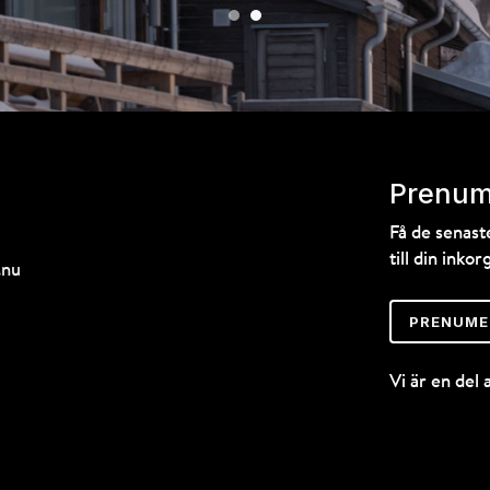
Prenum
Få de senas
till din inkorg
.nu
PRENUME
Vi är en del 