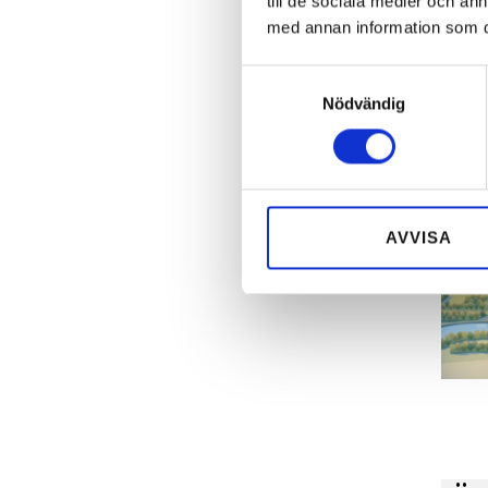
till de sociala medier och a
med annan information som du 
Samtyckesval
Nödvändig
AVVISA