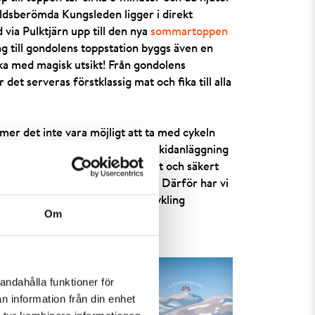
rldsberömda Kungsleden ligger i direkt
 via Pulktjärn upp till den nya
sommartoppen
ng till gondolens toppstation byggs även en
ika med magisk utsikt! Från gondolens
 det serveras förstklassig mat och fika till alla
r det inte vara möjligt att ta med cykeln
illrättalagd för cykel. Vi som skidanläggning
kan vistas på fjället på ett tryggt och säkert
 till dalen,
vilket vi idag saknar. Därför har vi
t att inte erbjuda luftburen cykling
Om
andahålla funktioner för
n information från din enhet