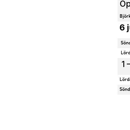
Öp
Björ
6 
Sönd
Lörd
1 
Lörd
Sönd