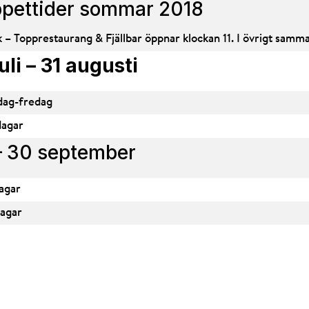
pettider sommar 2018
k – Topprestaurang & Fjällbar öppnar klockan 11. I övrigt sa
juli – 31 augusti
ag-fredag
agar
– 30 september
agar
agar