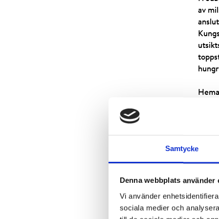
av mi
anslut
Kungsl
utsikt
toppst
hungri
Hemav
upp i 
jobbar
sätt. 
i sam
Samtycke
somma
Denna webbplats använder 
Vi använder enhetsidentifierar
sociala medier och analysera 