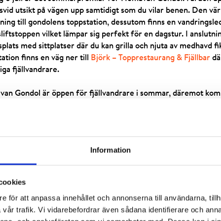
lsvid utsikt på vägen upp samtidigt som du vilar benen. Den vä
ning till gondolens toppstation, dessutom finns en vandringsled
iftstoppen vilket lämpar sig perfekt för en dagstur. I anslutni
splats med sittplatser där du kan grilla och njuta av medhavd f
ation finns en väg ner till
Björk – Topprestaurang & Fjällbar
där
ga fjällvandrare.
an Gondol är öppen för fjällvandrare i sommar, däremot komme
gondolen eftersom terrängen som erbjuds vid gondolen inte är t
 för att erbjuda en trygg och säker anläggning till dig så att du 
Vi vill kunna erbjuda en säker och trygg cykelväg från berget ner
råd med Svenska Skidanläggningars Organisation (SLAO) besluta
Information
ren 2018.
cookies
e för att anpassa innehållet och annonserna till användarna, tillh
vår trafik. Vi vidarebefordrar även sådana identifierare och anna