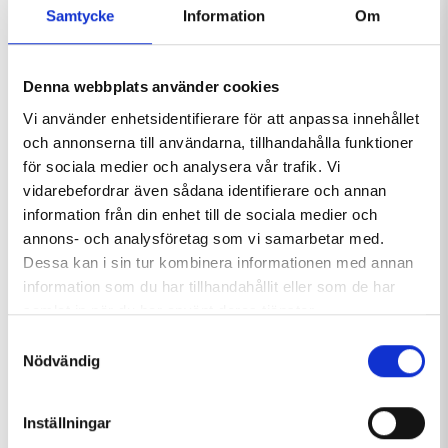
Samtycke
Information
Om
Fredag 7/12 inträffade en arbetsplatsolycka vid
Hemavan Gondols toppstation. Den skadade
personen är anställd hos Hemavan Alpint.
Denna webbplats använder cookies
Vi använder enhetsidentifierare för att anpassa innehållet
Personen har förts till Umeå Universitetssjukhus där
och annonserna till användarna, tillhandahålla funktioner
personen vårdas för sina skador. Det var inget fel på
för sociala medier och analysera vår trafik. Vi
liften som orsakade olyckan.
vidarebefordrar även sådana identifierare och annan
information från din enhet till de sociala medier och
Polisen har upprättat en anmälan om arbetsplatsolycka
annons- och analysföretag som vi samarbetar med.
och Hemavan Alpint har påbörjat en internutredning för
Dessa kan i sin tur kombinera informationen med annan
att klargöra vad som hänt. Innan den är klar kan vi inte ge
information som du har tillhandahållit eller som de har
några kommentarer. Nu är det fullt fokus på den skadade
samlat in när du har använt deras tjänster.
medarbetaren och dennes familj och dess välbefinnande.
Samtyckesval
Nödvändig
/Thomas Ringbrant, VD Hemavan Alpint AB
Sök nyheter:
Inställningar