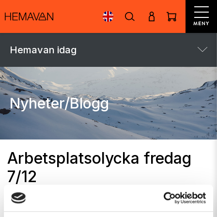
MENY
Hemavan idag
Nyheter/Blogg
Arbetsplatsolycka fredag
7/12
Av
Pontus Lindh
7 december, 2018 i
Nyheter i Hemavan