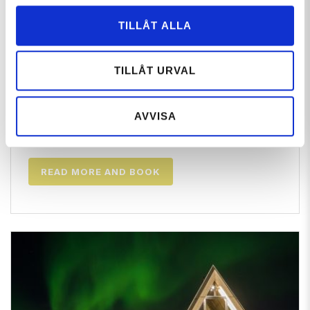
TILLÅT ALLA
Virisen
TILLÅT URVAL
It is 50 km to Virisen from Hemavan and Tärnaby.
AVVISA
Explore this pearl in the wilderness. Only booking
in advance.
READ MORE AND BOOK