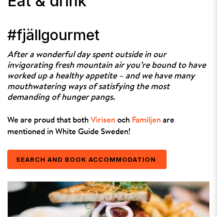
Eat & drink
#fjällgourmet
After a wonderful day spent outside in our
invigorating fresh mountain air you’re bound to have
worked up a healthy appetite – and we have many
mouthwatering ways of satisfying the most
demanding of hunger pangs.
We are proud that both
Virisen
och
Familjen
are
mentioned in White Guide Sweden!
SEARCH AND BOOK ACCOMMODATION