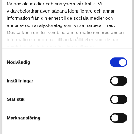
för sociala medier och analysera vår trafik. Vi
Restaurant Backfickan, Tärnaby Fjällhotell
vidarebefordrar även sådana identifierare och annan
information från din enhet till de sociala medier och
Tärnafjällens bageri och konditori
annons- och analysföretag som vi samarbetar med.
Dessa kan i sin tur kombinera informationen med annan
Tärnaby Wärdshus
information som du har tillhandahållit eller som de har
samlat in när du har använt deras tjänster.
Samtyckesval
Nödvändig
ALL RESTAURANTS IN TÄRNABY
Inställningar
Statistik
Marknadsföring