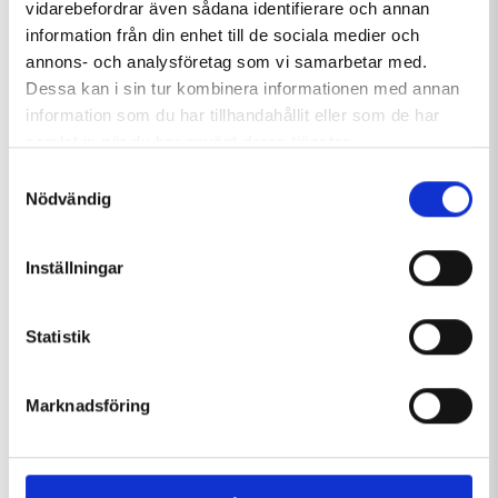
vidarebefordrar även sådana identifierare och annan
READ MORE
information från din enhet till de sociala medier och
annons- och analysföretag som vi samarbetar med.
Dessa kan i sin tur kombinera informationen med annan
information som du har tillhandahållit eller som de har
Tärnaby STF Fjällhotell
samlat in när du har använt deras tjänster.
Samtyckesval
Alpine hotel with lake and mountain views Hotels
Nödvändig
& Guest Houses | A classic and...
READ MORE
Inställningar
Statistik
Marknadsföring