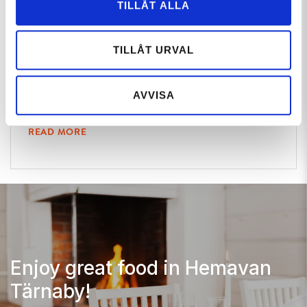
TILLÅT ALLA
TILLÅT URVAL
Laisaliden
Mountain hotel in a magnificent mountain
AVVISA
landscape. Hotels & Guest Houses | Hotel in...
READ MORE
Enjoy great food in Hemavan
Tärnaby!