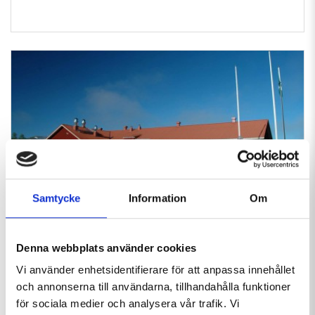
Hemavan Fjällstation STF
Samtycke
Information
Om
Hotel
Denna webbplats använder cookies
Homely and beautifully located Hotels & Guest
Vi använder enhetsidentifierare för att anpassa innehållet
Houses | Beautifully situated by Centrumbacken,
och annonserna till användarna, tillhandahålla funktioner
where ski...
för sociala medier och analysera vår trafik. Vi