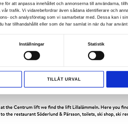
e för att anpassa innehållet och annonserna till användarna, tillh
vår trafik. Vi vidarebefordrar även sådana identifierare och anna
nnons- och analysföretag som vi samarbetar med. Dessa kan i sin
har tillhandahållit eller som de har samlat in när du har använt 
, Lämmellandet. There you find two lifts and a number of barbe
wpark and Lenny Lämmels own scene where he preforms togethe
Inställningar
Statistik
you find Solkattens Restaurant, playroom, ski shop, ski rental,
the mountain at the Royal lift and offers a magnificent view in 
TILLÅT URVAL
 hunt and if you become hungry Folkes Café is nearby . There ar
t the Centrum lift we find the lift Lillalämmeln. Here you fin
to the restaurant Söderlund & Pärsson, toilets, ski shop, ski re