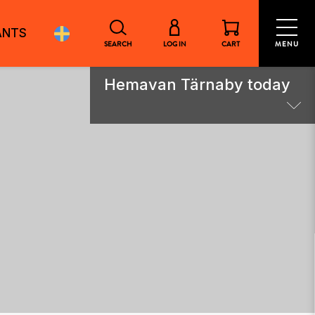
ANTS
SEARCH
LOG IN
CART
MENU
Hemavan Tärnaby today