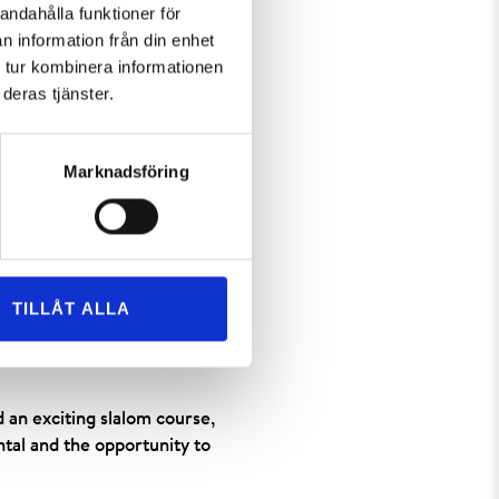
andahålla funktioner för
n information från din enhet
 tur kombinera informationen
deras tjänster.
cue sites, a sledding hill, ski-
r with well known artists!
Marknadsföring
 toilets and Lenny´s own club,
all directions . Here you find an
TILLÅT ALLA
e also toilet near Lillprinsen.
d an exciting slalom course,
ntal and the opportunity to