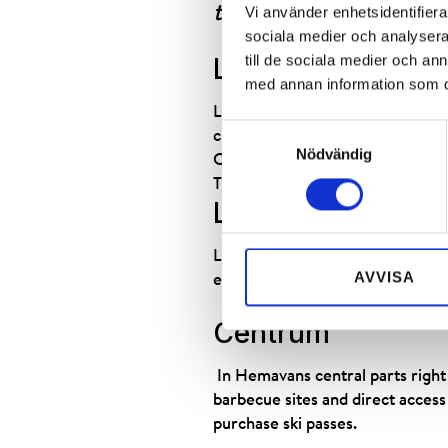
the chairlift!
Vi använder enhetsidentifierar
sociala medier och analysera 
till de sociala medier och a
Lämmellandet
med annan information som du 
Lenny Lämmel has his own country
Samtyckesval
cross-course, Lenny´s mini sno
Nödvändig
Closely located to Lämmellandet 
The Lenny Club.
Lillprinsen
Lillprinsen is located high up on 
AVVISA
exciting slalom course , the tree
Centrum
In Hemavans central parts right a
barbecue sites and direct access 
purchase ski passes.