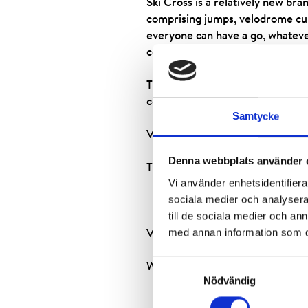
Ski Cross is a relatively new br
comprising jumps, velodrome cur
everyone can have a go, whatever
course in Hemavan, which was a ma
The Ski Cross course is adjacent
compete against each other in a 
Samtycke
Video: Ski Cross in Hemavan N
Denna webbplats använder 
The world’s Ski Cross elite in
Vi använder enhetsidentifierar
sociala medier och analysera 
till de sociala medier och a
med annan information som du 
Video: Ski Cross arena in Hema
Samtyckesval
Watch Olympic medallist Anna H
Nödvändig