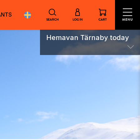
ANTS
SEARCH
LOG IN
CART
MENU
Hemavan Tärnaby today