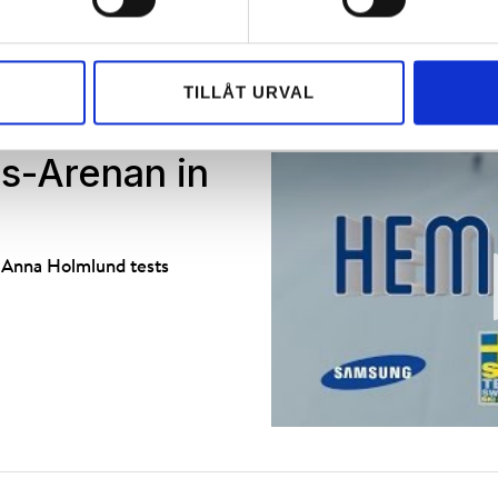
TILLÅT URVAL
edish Ski Cross team!
ss-Arenan in
 Anna Holmlund tests