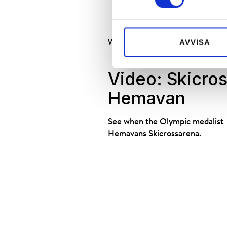
AVVISA
We are proud sponsors of the Sw
Video: Skicro
Hemavan
See when the Olympic medalist
Hemavans Skicrossarena.