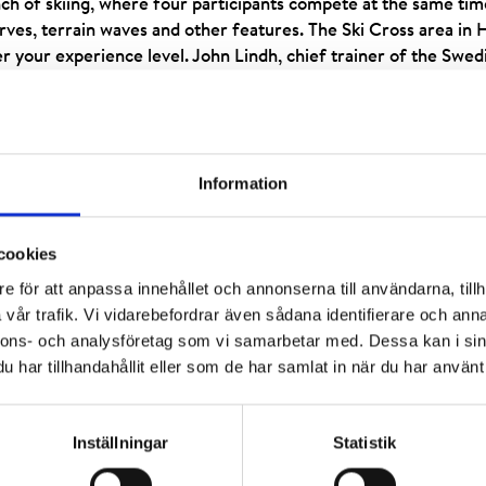
anch of skiing, where four participants compete at the same ti
ves, terrain waves and other features. The Ski Cross area in 
 your experience level. John Lindh, chief trainer of the Swed
jor success in its first year.
 to Länken (between the Centrumliften and Kungsliften lifts),
fantastic mountain setting.
Information
ovember 2014
cookies
 Hemavan, November 2014.
e för att anpassa innehållet och annonserna till användarna, tillh
vår trafik. Vi vidarebefordrar även sådana identifierare och anna
nnons- och analysföretag som vi samarbetar med. Dessa kan i sin
har tillhandahållit eller som de har samlat in när du har använt 
van
olmlund trying out Hemavan’s Ski Cross arena.
Inställningar
Statistik