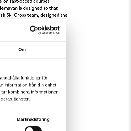
me on fast-paced courses
Hemavan is designed so that
ish Ski Cross team, designed the
 where skiers old and young can
Om
andahålla funktioner för
n information från din enhet
 tur kombinera informationen
deras tjänster.
Marknadsföring