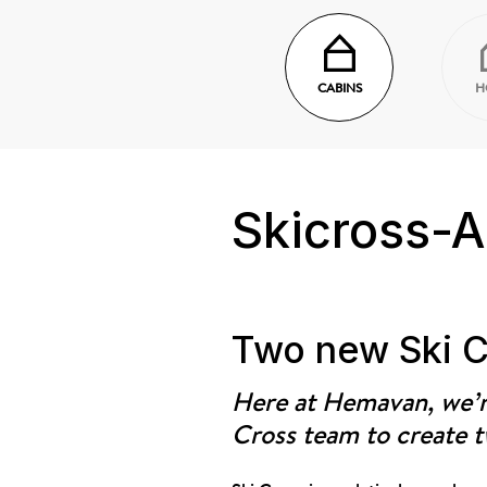
CABINS
H
Skicross-A
Two new Ski C
Here at Hemavan, we’re
Cross team to create t