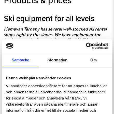
Products & prices
Ski equipment for all levels
Hemavan Tärnaby has several well-stocked ski rental
shops right by the slopes. We have equipment for
beginners and advanced skiers alike. We’ll help you
find the right equipment!
In the skishops in Hemavan; Solkatten and Centrumhuset
Samtycke
Information
Om
you can hire equipment for everything from alpine skiing,
snowboarding and telemarking to summit skiing, or why
not get a pulk sled or snowscoot?
Denna webbplats använder cookies
Vi använder enhetsidentifierare för att anpassa innehållet
In the ski shop in Tärnaby you can hire equipmet for
och annonserna till användarna, tillhandahålla funktioner
alpine skiing, freskiing, snowboarding, skitouring, pulk
för sociala medier och analysera vår trafik. Vi
sled or snowshoes. You can also purchase your ski
vidarebefordrar även sådana identifierare och annan
equipment here, or find gloves, googles, helmets,
information från din enhet till de sociala medier och
protection, poles, skins or what else you might need for a