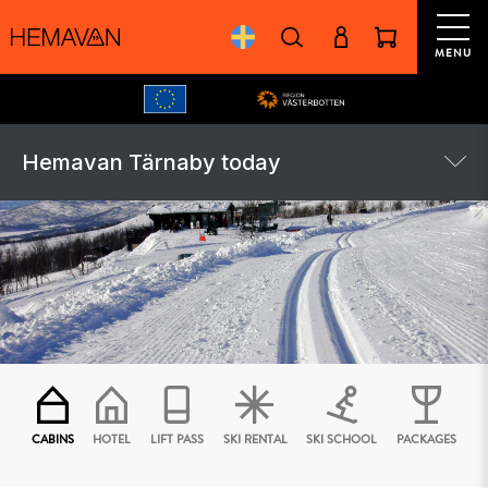
MENU
Hemavan Tärnaby today
CABINS
HOTEL
LIFT PASS
SKI RENTAL
SKI SCHOOL
PACKAGES