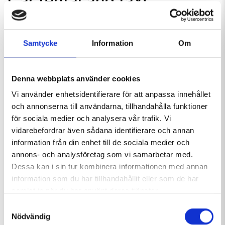
Car rental and taxi
Drive to the mountains!
Samtycke
Information
Om
For complete convenience on your mountain holiday,
rent a car.
Denna webbplats använder cookies
Head north and turn left
Vi använder enhetsidentifierare för att anpassa innehållet
och annonserna till användarna, tillhandahålla funktioner
Joking aside, it’s not a bad idea to have a car when you’re
för sociala medier och analysera vår trafik. Vi
in Hemavan Tärnaby. Many of the local attractions are
vidarebefordrar även sådana identifierare och annan
easier to reach by car. For directions to Hemavan Tärnaby
information från din enhet till de sociala medier och
or within the area, you can
click here
. Then click on
annons- och analysföretag som vi samarbetar med.
“Directions” on the left of the page that comes up.
Dessa kan i sin tur kombinera informationen med annan
information som du har tillhandahållit eller som de har
If you don’t have access to your own car, one option is to
samlat in när du har använt deras tjänster.
rent a car in Hemavan Tärnaby or other locations in
Samtyckesval
Sweden from:
Nödvändig