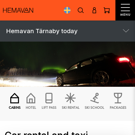
MENU
Hemavan Tärnaby today
CABINS
HOTEL
LIFT PASS
SKI RENTAL
SKI SCHOOL
PACKAGES