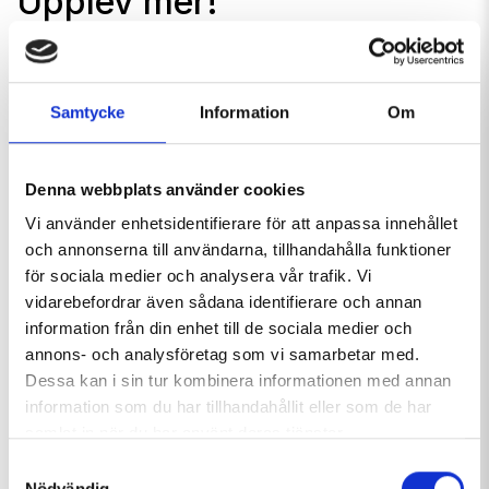
Upplev mer!
You´ll find something for everyone both on and off
the slopes. Try something different and discover a new
Samtycke
Information
Om
winter favourite activity!
READ THE PROGRAMME HERE
Denna webbplats använder cookies
Vi använder enhetsidentifierare för att anpassa innehållet
och annonserna till användarna, tillhandahålla funktioner
för sociala medier och analysera vår trafik. Vi
Read more in Magasin
vidarebefordrar även sådana identifierare och annan
Hemavan Tärnaby:
information från din enhet till de sociala medier och
annons- och analysföretag som vi samarbetar med.
Dessa kan i sin tur kombinera informationen med annan
information som du har tillhandahållit eller som de har
samlat in när du har använt deras tjänster.
Samtyckesval
Nödvändig