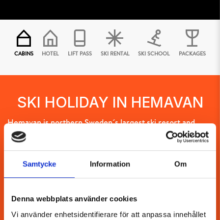
CABINS
HOTEL
LIFT PASS
SKI RENTAL
SKI SCHOOL
PACKAGES
SKI HOLIDAY IN HEMAVAN
Hemavan is northern Sweden´s largest ski resort and
offers outstanding skiing for both families and friends in
fantastic mountain surroundings. Hemavan´s ski area has
a total of 9 lifts, including a gondola/telemix, 37 slopes, 3
Samtycke
Information
Om
kids areas, 2 snowparks and a Skicross Arena. In Hemavan
there is also the free ski paradise Kobåset, which is
considered by many as Sweden´s best free ski area.
Denna webbplats använder cookies
Vi använder enhetsidentifierare för att anpassa innehållet