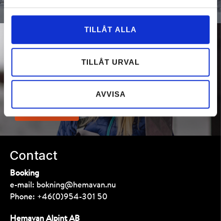
TILLÅT ALLA
SKI RENTAL
TILLÅT URVAL
Make it convenient by pre-booking your equipment
online. You avoid unnecessary queuing, and your gear
will be ready for pickup when you are in Hemavan.
AVVISA
BOOK NOW
Contact
Booking
e-mail:
bokning@hemavan.nu
Phone:
+46(0)954-301 50
Hemavan Alpint AB