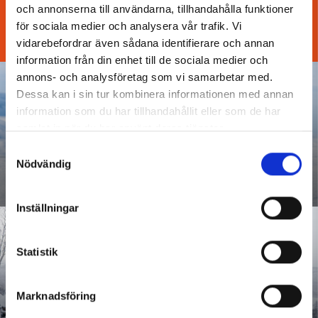
ABOUT OUR SKI RESORT
och annonserna till användarna, tillhandahålla funktioner
för sociala medier och analysera vår trafik. Vi
vidarebefordrar även sådana identifierare och annan
information från din enhet till de sociala medier och
annons- och analysföretag som vi samarbetar med.
Ski pass
Dessa kan i sin tur kombinera informationen med annan
information som du har tillhandahållit eller som de har
With a ski pass you get access to more than 40 slopes
samlat in när du har använt deras tjänster.
in both Hemavan and Tärnaby.
Samtyckesval
Nödvändig
BUY NOW
Inställningar
CABINS
Statistik
We have more than 200 cabins, all close to the ski
lifts.
Marknadsföring
BOOK NOW