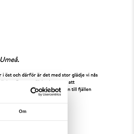
h Umeå.
i öst och därför är det med stor glädje vi nås
klighet. Den nya färjan kommer att
för att sedan fortsätta färden till fjällen
1.
Om