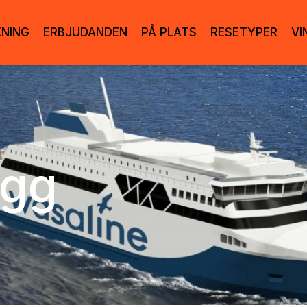
KNING
ERBJUDANDEN
PÅ PLATS
RESETYPER
VI
ogg