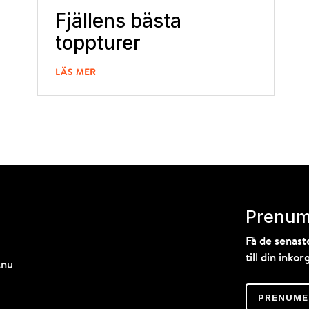
Fjällens bästa
toppturer
LÄS MER
Prenum
Få de senas
till din inkorg
.nu
PRENUME