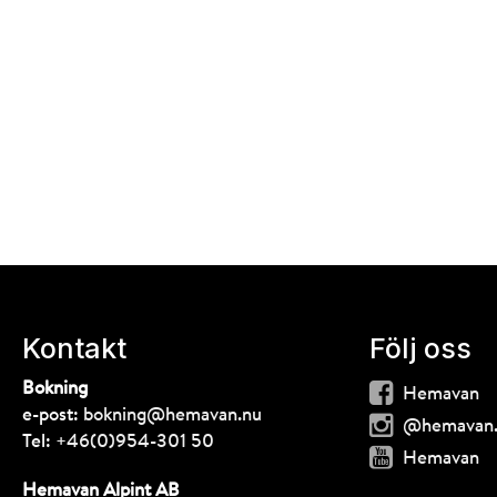
Kontakt
Följ oss
Bokning
Hemavan
e-post:
bokning@hemavan.nu
@hemavan
Tel:
+46(0)954-301 50
Hemavan
Hemavan Alpint AB