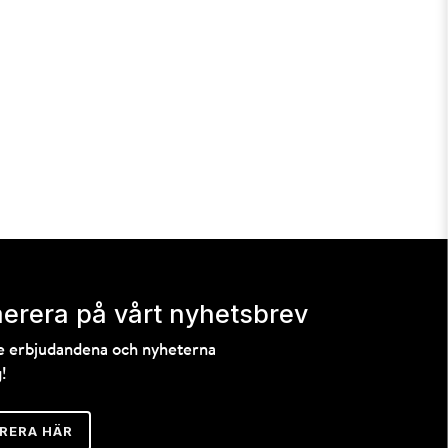
erera på vårt nyhetsbrev
te erbjudandena och nyheterna
!
RERA HÄR