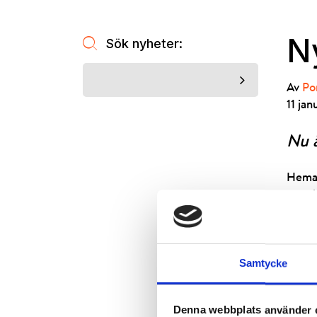
Ny
Sök nyheter:
Av
Po
11 jan
Nu ä
Hemava
av ny
kunna 
med bi
Mer i
Samtycke
Denna webbplats använder 