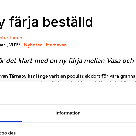
 färja beställd
ntus Lindh
uari, 2019 i
Nyheter i Hemavan
r det klart med en ny färja mellan Vasa oc
n Tärnaby har länge varit en populär skidort för våra grannar 
heten att en ny modern färja mellan Vasa och Umeå ska bli ver
transportera 800 passagerare på ett bekvämt sätt över kvarken 
l eller buss. Den nya färjan ska levereras senast sista april 202
nformation hittar du bland annat på
vk.se
och
Yle.fi
.
Information
cookies