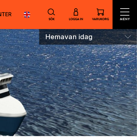
NTER
SÖK
LOGGA IN
VARUKORG
MENY
Hemavan idag