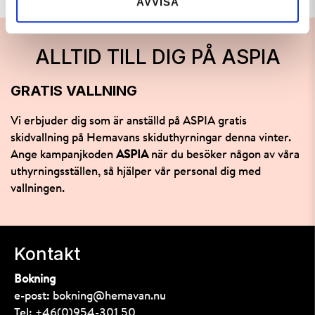
AVVISA
ALLTID TILL DIG PÅ ASPIA
GRATIS VALLNING
Vi erbjuder dig som är anställd på ASPIA gratis
skidvallning på Hemavans skiduthyrningar denna vinter.
Ange kampanjkoden
ASPIA
när du besöker någon av våra
uthyrningsställen, så hjälper vår personal dig med
vallningen.
Kontakt
Bokning
e-post:
bokning@hemavan.nu
Tel:
+46(0)954-301 50