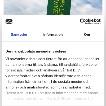
Samtycke
Information
Om
25% PÅ LIFTKORT
Under veckorna 48-51, 2-7 samt vecka 16-18 erbjuder vi
Denna webbplats använder cookies
dig som anställd på ASPIA möjligheten att köpa liftkort
med vår absolut största rabatt. Använd kampanjkoden
Vi använder enhetsidentifierare för att anpassa innehållet
ASPIA
för att få hela 25 % rabatt på ditt liftkort.
och annonserna till användarna, tillhandahålla funktioner
för sociala medier och analysera vår trafik. Vi
KÖP LIFTKORT
vidarebefordrar även sådana identifierare och annan
information från din enhet till de sociala medier och
annons- och analysföretag som vi samarbetar med.
Dessa kan i sin tur kombinera informationen med annan
information som du har tillhandahållit eller som de har
samlat in när du har använt deras tjänster.