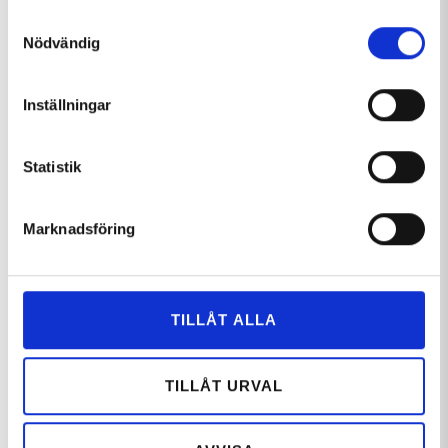
Samtyckesval
Nödvändig
Inställningar
Statistik
50% PÅ LIFTKORT NÄR DU BOKAR
Marknadsföring
BOENDE
Nu erbjuder vi dig som anställd på ASPIA möjligheten att
boka boende med 50% rabatt på liftkort. Erbjudandet
TILLÅT ALLA
gäller veckorna: 2-8, 11-12 och 16-18.
BOKA HEL VECKA (SÖN-SÖN ELLER TOR-TOR)
TILLÅT URVAL
BOKA KORTVECKA (SÖN-TOR)
BOKA HELG (TOR-SÖN)