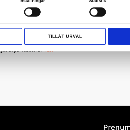
Inställningar
Statistik
ärnaby
TILLÅT URVAL
tismagasin. Vi speglar det
a skidområde och gör det
 ges ut på webben av
Visit
Prenum