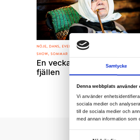
NÖJE
DANS
EVENEMANG
KULTUR
KULTURVECKA
SHOW
SOMMAR 2016
TÄRNABY
TEATER
En vecka med kultur i
Samtycke
fjällen
Denna webbplats använder 
Vi använder enhetsidentifierar
sociala medier och analysera 
till de sociala medier och a
med annan information som du 
Samtyckesval