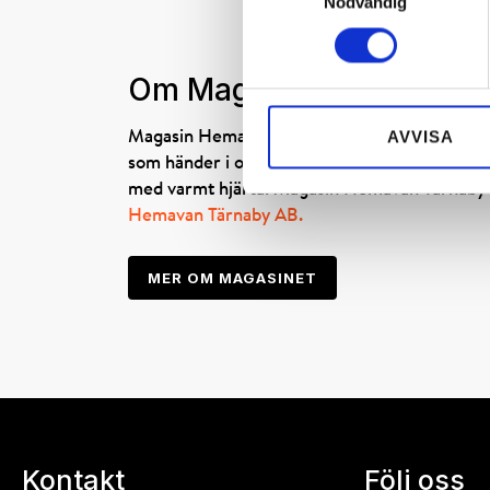
Nödvändig
Om Magasin Hemavan T
AVVISA
Magasin Hemavan Tärnaby är ett exklusivt gra
som händer i och kring norra Sveriges störst
med varmt hjärta. Magasin Hemavan Tärnaby
Hemavan Tärnaby AB.
MER OM MAGASINET
Kontakt
Följ oss