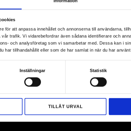
Information
Väl
cookies
Res
e för att anpassa innehållet och annonserna till användarna, tillh
vår trafik. Vi vidarebefordrar även sådana identifierare och anna
vin
nnons- och analysföretag som vi samarbetar med. Dessa kan i sin
har tillhandahållit eller som de har samlat in när du har använt 
Av
Pont
10 okto
Inställningar
Statistik
LÄS ME
TILLÅT URVAL