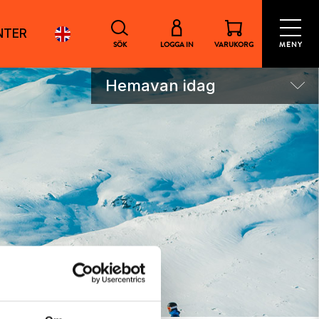
NTER
SÖK
LOGGA IN
VARUKORG
MENY
Hemavan idag