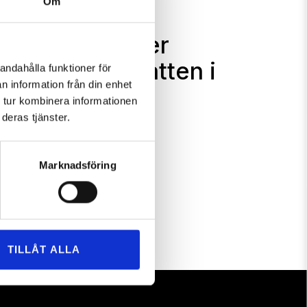
Om
känd trio driver
taurang Solkatten i
andahålla funktioner för
n information från din enhet
ter
 tur kombinera informationen
deras tjänster.
us Lindh
ber, 2017 i
Nyheter i Hemavan
Marknadsföring
R
TILLÅT ALLA