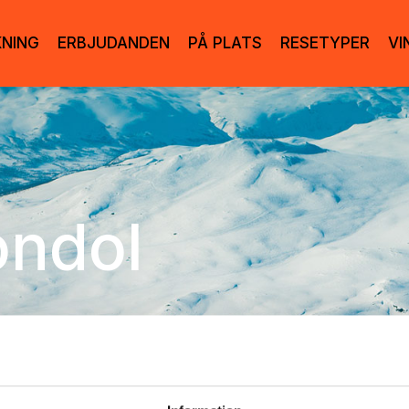
KNING
ERBJUDANDEN
PÅ PLATS
RESETYPER
VI
ndol