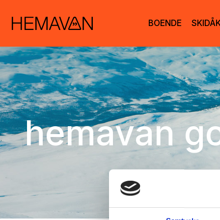
BOENDE
SKIDÅ
hemavan go