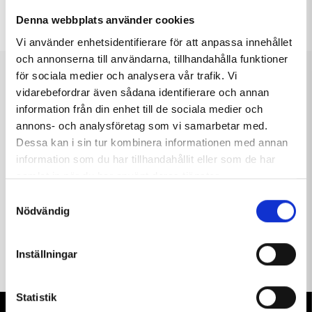
league
Denna webbplats använder cookies
Vi använder enhetsidentifierare för att anpassa innehållet
och annonserna till användarna, tillhandahålla funktioner
för sociala medier och analysera vår trafik. Vi
About Us
vidarebefordrar även sådana identifierare och annan
information från din enhet till de sociala medier och
Hemavan Tärnaby Magazine is published by
Visit
annons- och analysföretag som vi samarbetar med.
Hemavan Tärnaby AB
, and produced by
Content
Dessa kan i sin tur kombinera informationen med annan
Innovation
.
information som du har tillhandahållit eller som de har
samlat in när du har använt deras tjänster.
Lars Frank, Content Innovation, editor
Samtyckesval
Nödvändig
Marianne Lindgren, Visit Hemavan Tärnaby, editor.
Inställningar
Statistik