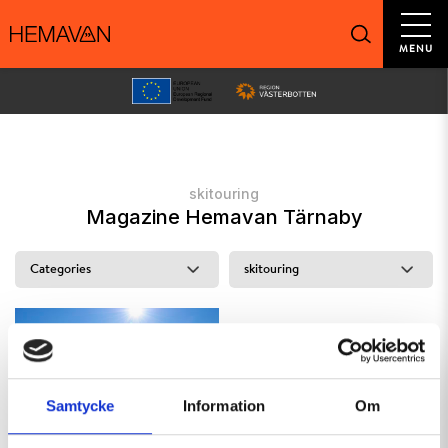
MENU
skitouring
Magazine Hemavan Tärnaby
Samtycke
Information
Om
Alpine tours in a different