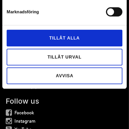
Contact
Marknadsföring
Booking
e-mail:
bokning@hemavan.nu
Phone:
+46(0)954-301 50
TILLÅT ALLA
Hemavan Alpint AB
Centrumvägen 1, 925 93 Hemavan
Phone:
+46(0)954-301 50
TILLÅT URVAL
Hemavan Tärnaby Tourist information
and the DMO
Visit Hemavan Tärnaby AB
AVVISA
e-mail:
info@hemavantarnaby.se
Phone:
+46(0)954-104 50
Follow us
Facebook
Instagram