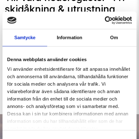
skidåkning & utrustning
I Hemavan är våra hedersgäster en mycket viktig del
av vår fjällgemenskap.
Samtycke
Information
Om
Som våra hedersgäster åker ni som är barn i åldern 0-6 år
och seniorer som fyllt 75 år gratis i alla våra liftar. Barn
Denna webbplats använder cookies
0-3 år och personer som fyllt 75 år får dessutom låna
skidutrustning utan kostnad, så att ni kan njuta av fjällens
Vi använder enhetsidentifierare för att anpassa innehållet
magi utan att behöva tänka på kostnader.
och annonserna till användarna, tillhandahålla funktioner
för sociala medier och analysera vår trafik. Vi
LÄS MER OM VAD DET INNEBÄR ATT VARA HEDERSGÄST
vidarebefordrar även sådana identifierare och annan
HOS OSS I HEMAVAN
information från din enhet till de sociala medier och
annons- och analysföretag som vi samarbetar med.
Dessa kan i sin tur kombinera informationen med annan
information som du har tillhandahållit eller som de har
samlat in när du har använt deras tjänster.
Samtyckesval