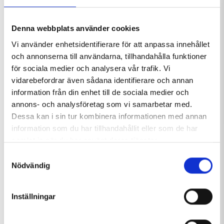
24 mars, 2018 - 26 mars, 2018
Denna webbplats använder cookies
Tärnaby och Tärna IK Fjällvinden står återigen värd för
Vi använder enhetsidentifierare för att anpassa innehållet
alpina SM.
och annonserna till användarna, tillhandahålla funktioner
för sociala medier och analysera vår trafik. Vi
Alpina SM fyller upp byn med både tävlingsåkare och
vidarebefordrar även sådana identifierare och annan
nyfikna besökare, byn lever upp lite extra och vi får njuta
information från din enhet till de sociala medier och
av att se Sveriges bästa åkare tävla i slalom,
annons- och analysföretag som vi samarbetar med.
parallellslalom och storslalom (i den ordningen).
Dessa kan i sin tur kombinera informationen med annan
information som du har tillhandahållit eller som de har
samlat in när du har använt deras tjänster.
Se programmet på Tärna IK Fjällvindens hemsida.
Samtyckesval
Nödvändig
LÄS MER
Inställningar