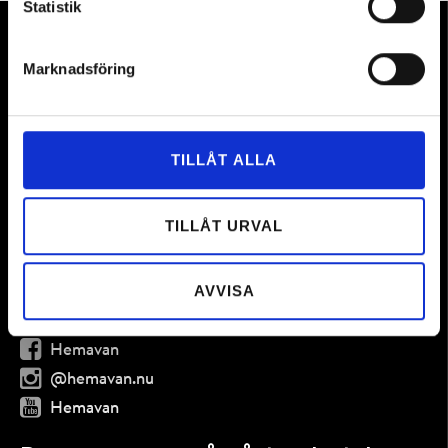
Statistik
Kontakt
Marknadsföring
Bokning
e-post:
bokning@hemavan.nu
Tel:
+46(0)954-301 50
TILLÅT ALLA
Hemavan Alpint AB
Centrumvägen 1, 925 93 Hemavan
tel:
+46(0)954-301 50
TILLÅT URVAL
Bokningsvillkor
AVVISA
Följ oss
Hemavan
@hemavan.nu
Hemavan