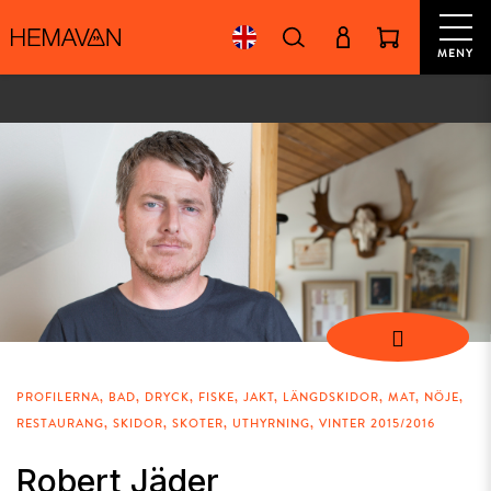
MENY
PROFILERNA
BAD
DRYCK
FISKE
JAKT
LÄNGDSKIDOR
MAT
NÖJE
RESTAURANG
SKIDOR
SKOTER
UTHYRNING
VINTER 2015/2016
Robert Jäder