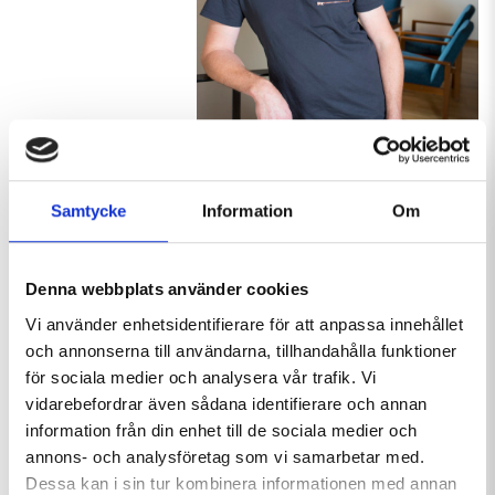
utvecklingspotential i Hemavan Fjällcenter, och tog
Samtycke
Information
Om
chansen när den lades ut till försäljning, säger han.
Verksamheten är omfattande.
I anslutning till Fjällcentret
Denna webbplats använder cookies
ingår bland annat skoteruthyrning, guidade turer,
Vi använder enhetsidentifierare för att anpassa innehållet
vandrarhem, stuguthyrning, konferensverksamhet,
och annonserna till användarna, tillhandahålla funktioner
restaurang och bar. De har till och med en simhall.
för sociala medier och analysera vår trafik. Vi
– Det är mycket jobb, men det hade jag räknat med. Det
vidarebefordrar även sådana identifierare och annan
här är en dröm jag haft sedan jag var ung, och det är
information från din enhet till de sociala medier och
faktiskt roligare än jag trodde.
annons- och analysföretag som vi samarbetar med.
Dessa kan i sin tur kombinera informationen med annan
Det ökade skoterintresset har lett till att Hemavans