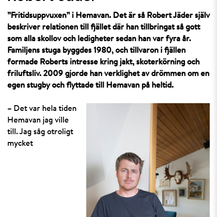
”Fritidsuppvuxen” i Hemavan. Det är så Robert Jäder själv
beskriver relationen till fjället där han tillbringat så gott
som alla skollov och ledigheter sedan han var fyra år.
Familjens stuga byggdes 1980, och tillvaron i fjällen
formade Roberts intresse kring jakt, skoterkörning och
friluftsliv. 2009 gjorde han verklighet av drömmen om en
egen stugby och flyttade till Hemavan på heltid.
– Det var hela tiden
Hemavan jag ville
till. Jag såg otroligt
mycket