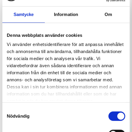
Villkor
Samtycke
Information
Om
Våra skidpassbestämmelser
Som medlemmar i SLAO, Svenska liftanläggningars
Denna webbplats använder cookies
organisation, följer vi deras riktlinjer och
Vi använder enhetsidentifierare för att anpassa innehållet
rekommendationer gällande skidpassen. Nedan finner
och annonserna till användarna, tillhandahålla funktioner
du delar av skidpassbestämmelserna.
för sociala medier och analysera vår trafik. Vi
vidarebefordrar även sådana identifierare och annan
Skidpasset är personligt och får ej överlåtas. Foto är
information från din enhet till de sociala medier och
obligatoriskt på skidpass som gäller minst 5 dagar.
annons- och analysföretag som vi samarbetar med.
Signatur är obligatoriskt på alla skidpass som inte har
Dessa kan i sin tur kombinera informationen med annan
foto.
information som du har tillhandahållit eller som de har
samlat in när du har använt deras tjänster.
Skidpass med valfria dagar gäller endast den säsong de är
inköpta. Skidpassbestämmelser enligt överenskommelse
Samtyckesval
Nödvändig
med Konsumentverket och SLAO.
Fullständiga skidpassbestämmelser hittar du i
SLAOs Lilla