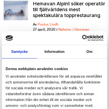
Hemavan Alpint söker operatör
till fjällvärldens mest
spektakulära topprestaurang
Av
Pontus Lindh
27 april, 2020 i
Nyheter i Hemavan
Gränshandelsmarknaden i
Samtycke
Information
Om
Tärnaby ställs in
Av
Pontus Lindh
Denna webbplats använder cookies
24 april, 2020 i
Nyheter i Hemavan
Vi använder enhetsidentifierare för att anpassa innehållet
och annonserna till användarna, tillhandahålla funktioner
för sociala medier och analysera vår trafik. Vi
Hemavan Alpint håller sin
vidarebefordrar även sådana identifierare och annan
sommarverksamhet stängd
information från din enhet till de sociala medier och
annons- och analysföretag som vi samarbetar med.
Av
Pontus Lindh