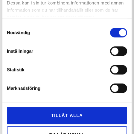
24 april, 2020 i
Nyheter i Hemavan
Dessa kan i sin tur kombinera informationen med annan
information som du har tillhandahållit eller som de har
samlat in när du har använt deras tjänster.
Samtyckesval
Bästa tänkbara start på 2020
Nödvändig
med över en meter snö i
Hemavan
Inställningar
Av
Pontus Lindh
9 januari, 2020 i
Nyheter i Hemavan
Statistik
1
…
4
5
6
7
8
…
Marknadsföring
38
Sök nyheter:
TILLÅT ALLA